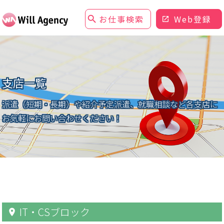
お仕事検索
Web登録
支店一覧
派遣（短期・長期）や紹介予定派遣、就職相談など
各支店に
お気軽にお問い合わせください！
IT・CSブロック