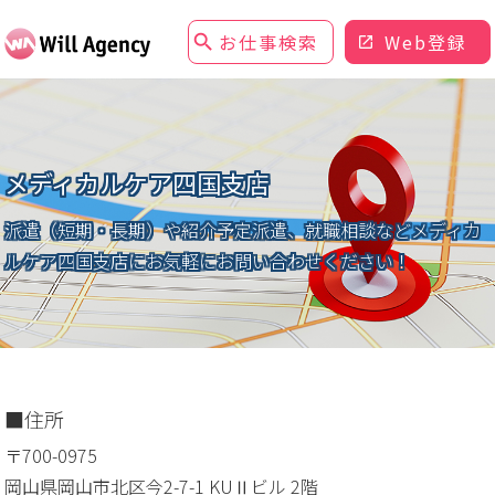
お仕事検索
Web登録
メディカルケア四国支店
派遣（短期・長期）や紹介予定派遣、就職相談など
メディカ
ルケア四国支店にお気軽にお問い合わせください！
住所
〒700-0975
岡山県岡山市北区今2-7-1 KUⅡビル 2階