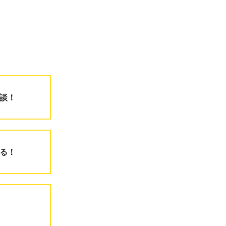
談！
る！